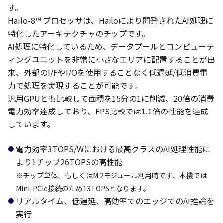
す。
Hailo-8™ プロセッサは、Hailoにより開発されたAI処理に
特化したアーキテクチャのチップです。
AI処理に特化しているため、データプールとコンピューテ
ィングユニットを非常に小さなエリアに配置することが出
来、外部のI/FやI/Oを使用することなく低遅延/低消費電
力で処理を実現することが可能です。
汎用GPUとも比較して面積を15分の1に削減、20倍の消費
電力効率達成しており、FPS比較では1.1倍の性能を達成
しています。
電力効率3TOPS/Wにおける最高クラスのAI処理性能に
より1チップ26TOPSの高性能
※チップ単体、もしくはM.2モジュール利用時です、本機では
Mini-PCIe接続のため13TOPSとなります。
リアルタイム、低遅延、高効率でのエッジでのAI推論を
実行