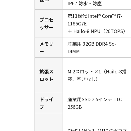
IP67 防水・防塵
第13世代 Intel® Core™ i7-
プロセ
1185G7E
ッサー
＋ Hailo-8 NPU（26TOPS）
メモリ
産業用 32GB DDR4 So-
ー
DIMM
拡張ス
M.2スロット×1（Hailo-8搭
ロット
載、空きなし）
ドライ
産業用SSD 2.5インチ TLC
ブ
256GB
GigE LAN×1（M12防水コネ