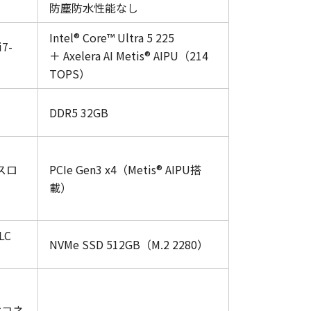
防塵防水性能なし
Intel® Core™ Ultra 5 225
i7-
＋ Axelera AI Metis® AIPU（214
TOPS）
DDR5 32GB
スロ
PCIe Gen3 x4（Metis® AIPU搭
載）
LC
NVMe SSD 512GB（M.2 2280）
水コネ