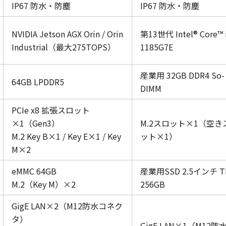
IP67 防水・防塵
IP67 防水・防塵
NVIDIA Jetson AGX Orin / Orin
第13世代 Intel® Core™ 
Industrial（最大275TOPS）
1185G7E
産業用 32GB DDR4 So-
64GB LPDDR5
DIMM
PCIe x8 拡張スロット
×1（Gen3）
M.2スロット×1（空き
M.2 Key B×1 / Key E×1 / Key
ット×1）
M×2
eMMC 64GB
産業用SSD 2.5インチ T
M.2（Key M）×2
256GB
GigE LAN×2（M12防水コネク
タ）
GigE LAN×1（M12防