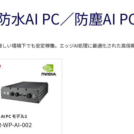
防水AI PC／防塵AI P
しい環境下でも安定稼働。エッジAI処理に最適化された高信頼・
AI PC モデル2
R-WP-AI-002